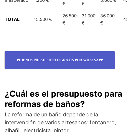
Inesperado
1.200 €
3.600 €
4.2
€
€
26.500
31.000
36.000
TOTAL
15.500 €
45,
€
€
€
PIDENOS PRESUPUESTO GRATIS POR WHATSAPP
¿
Cuál es el presupuesto para
reformas de baños
?
La reforma de un baño depende de la
intervención de varios artesanos: fontanero,
albañil, electricista, pintor.