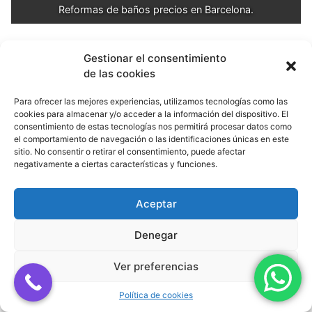
Reformas de baños precios en Barcelona.
Gestionar el consentimiento
de las cookies
Tipo de
Precios
Beneficio
Para ofrecer las mejores experiencias, utilizamos tecnologías como las
intervención
medios
cookies para almacenar y/o acceder a la información del dispositivo. El
consentimiento de estas tecnologías nos permitirá procesar datos como
280 € –
el comportamiento de navegación o las identificaciones únicas en este
Fontanería
Instalación de una bañera
sitio. No consentir o retirar el consentimiento, puede afectar
250 €
negativamente a ciertas características y funciones.
Instalación de un
200 € –
fregadero
400 €
Aceptar
Instalación de un plato de
150 € –
Denegar
ducha
250 €
Ver preferencias
Suministro e instalación
500 € –
de mampara de ducha
600 €
Política de cookies