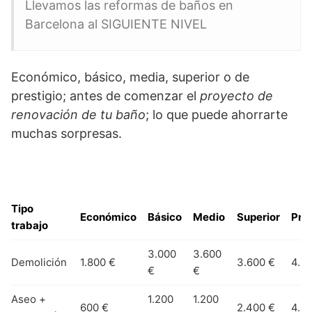
Llevamos las reformas de baños en
Barcelona al SIGUIENTE NIVEL
Económico, básico, media, superior o de
prestigio; antes de comenzar el
proyecto de
renovación de tu baño
; lo que puede ahorrarte
muchas sorpresas.
Tipo
Económico
Básico
Medio
Superior
Pres
trabajo
3.000
3.600
Demolición
1.800 €
3.600 €
4.8
€
€
Aseo +
1.200
1.200
600 €
2.400 €
4.0