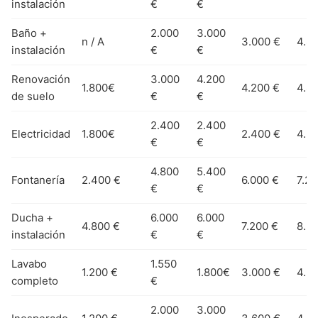
instalación
€
€
Baño +
2.000
3.000
n / A
3.000 €
4.8
instalación
€
€
Renovación
3.000
4.200
1.800€
4.200 €
4.8
de suelo
€
€
2.400
2.400
Electricidad
1.800€
2.400 €
4.2
€
€
4.800
5.400
Fontanería
2.400 €
6.000 €
7.20
€
€
Ducha +
6.000
6.000
4.800 €
7.200 €
8.5
instalación
€
€
Lavabo
1.550
1.200 €
1.800€
3.000 €
4.2
completo
€
2.000
3.000