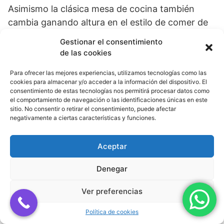
Asimismo la clásica mesa de cocina también
cambia ganando altura en el estilo de comer de
pie.
Gestionar el consentimiento
de las cookies
El formato comedor con el añadido de una isla
Para ofrecer las mejores experiencias, utilizamos tecnologías como las
también está de moda.
cookies para almacenar y/o acceder a la información del dispositivo. El
consentimiento de estas tecnologías nos permitirá procesar datos como
el comportamiento de navegación o las identificaciones únicas en este
sitio. No consentir o retirar el consentimiento, puede afectar
negativamente a ciertas características y funciones.
PIDENOS PRESUPUESTO GRATIS POR WHATSAPP
Aceptar
Denegar
Construye una cocina abierta
Ver preferencias
Durante mucho tiempo, la cocina estuvo
Política de cookies
escondida detrás de mamparas y puertas.